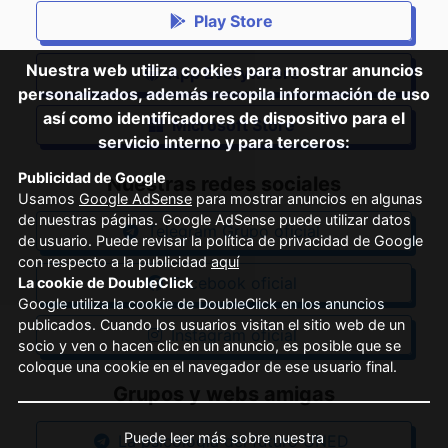
Play Store
Nuestra web utiliza cookies para mostrar anuncios
App Everywhere
personalizados, además recopila información de uso
así como identificadores de dispositivo para el
Microsoft Store
servicio interno y para terceros:
Publicidad de Google
Nuestras redes sociales
Usamos
Google AdSense
para mostrar anuncios en algunas
de nuestras páginas. Google AdSense puede utilizar datos
Telegram Grupo oficial
de usuario. Puede revisar la política de privacidad de Google
con respecto a la publicidad
aquí
Facebook oficial
La cookie de DoubleClick
Google utiliza la
cookie de DoubleClick en los anuncios
publicados. Cuando los usuarios visitan el sitio web de un
Instagram oficial
socio y ven o hacen clic en un anuncio, es posible que se
coloque una cookie en el navegador de ese usuario final.
Grupos y webs amigas
Puede leer más sobre nuestra
La psicología del futuro UNED