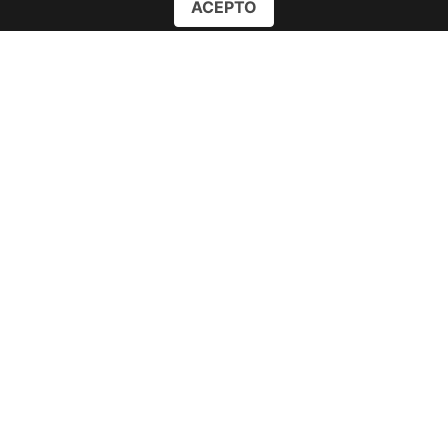
ACEPTO
Instala la APP
Play Store
App Everywhere
Microsoft Store
Nuestras redes sociales
Telegram Grupo oficial